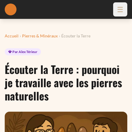
☰
🔦
Accueil
›
Pierres & Minéraux
›
Écouter la Terre
💎 Par Alex Térieur
Écouter la Terre : pourquoi
je travaille avec les pierres
naturelles