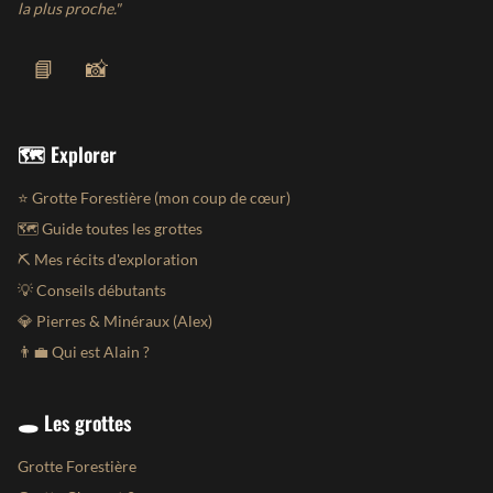
la plus proche."
📘
📸
🗺️ Explorer
⭐ Grotte Forestière (mon coup de cœur)
🗺️ Guide toutes les grottes
⛏️ Mes récits d'exploration
💡 Conseils débutants
💎 Pierres & Minéraux (Alex)
👨‍💼 Qui est Alain ?
🕳️ Les grottes
Grotte Forestière