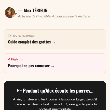
— Alex TÉRIEUR
Artisane de l'invisible. Amoureuse de la matière.
🗺️ Toutes les grottes
Guide complet des grottes →
⛔ Règle d'or
Pourquoi ne pas ramasser →
🔦 Pendant qu'Alex écoute les pierres…
Alain, lui, descend les trouver à la source. La grotte qu'il
préfère par-dessus tout — sans LED, sans guide, juste la
roche et une frontale.