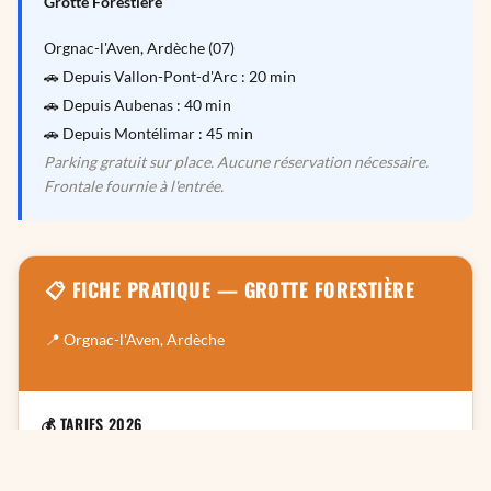
Grotte Forestière
Orgnac-l'Aven, Ardèche (07)
🚗 Depuis Vallon-Pont-d'Arc : 20 min
🚗 Depuis Aubenas : 40 min
🚗 Depuis Montélimar : 45 min
Parking gratuit sur place. Aucune réservation nécessaire.
Frontale fournie à l'entrée.
📋 FICHE PRATIQUE — GROTTE FORESTIÈRE
📍 Orgnac-l'Aven, Ardèche
💰 TARIFS 2026
Adulte
12€