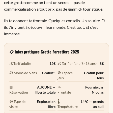
cette grotte comme on tient un secret — pas de
commercialisation à tout prix, pas de gimmick touristique.
Ils te donnent ta frontale. Quelques conseils. Un sourire. Et
ils t'invitent à découvrir leur monde. C'est tout. Et c'est
immense.
📋 Infos pratiques Grotte Forestière 2025
💰 Tarif adulte
12€
👶 Tarif enfant (6–16 ans)
8€
🎁 Moins de 6 ans
Gratuit !
🎡 Espace
Gratuit pour
jeux
tous
📅
AUCUNE —
🔦
Fournie par
Réservation
liberté totale
Frontale
Nicolas
🧭 Type de
Exploration
🌡️
14°C — prends
visite
libre
Température
un pull