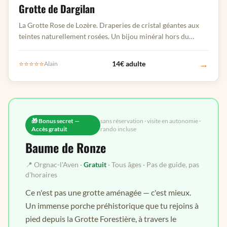
Grotte de Dargilan
La Grotte Rose de Lozère. Draperies de cristal géantes aux
teintes naturellement rosées. Un bijou minéral hors du
commun.
→
⭐⭐⭐⭐⭐
14€ adulte
Alain
🎁 Bonus secret —
sans réservation · visite en autonomie ·
Accès gratuit
rando incluse
Baume de Ronze
📍 Orgnac-l'Aven ·
Gratuit
· Tous âges · Pas de guide, pas
d'horaires
Ce n'est pas une grotte aménagée — c'est mieux.
Un immense porche préhistorique que tu rejoins à
pied depuis la Grotte Forestière, à travers le