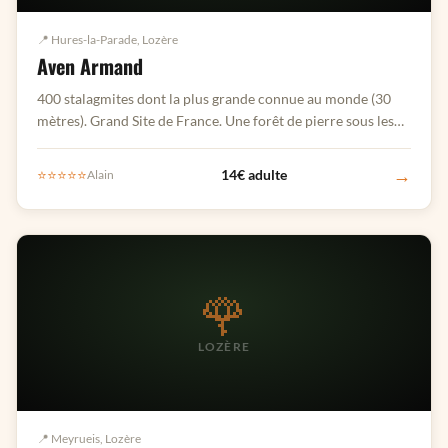
📍 Hures-la-Parade, Lozère
Aven Armand
400 stalagmites dont la plus grande connue au monde (30
mètres). Grand Site de France. Une forêt de pierre sous les
Causses.
→
⭐⭐⭐⭐⭐
14€ adulte
Alain
🌹
LOZÈRE
📍 Meyrueis, Lozère