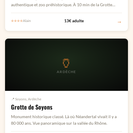
authentique et zoo préhistorique. À 10 min de la Grotte
Forestière.
→
⭐⭐⭐⭐
13€ adulte
Alain
🏺
ARDÈCHE
📍 Soyons, Ardèche
Grotte de Soyons
Monument historique classé. Là où Néandertal vivait il y a
80 000 ans. Vue panoramique sur la vallée du Rhône.