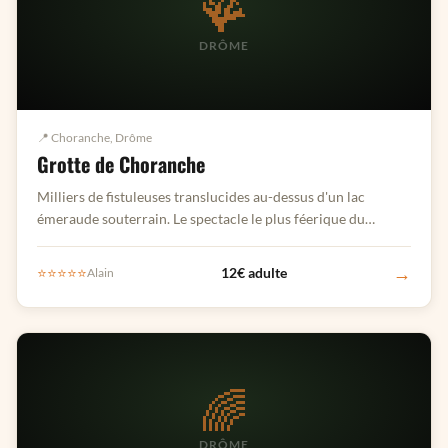
🪸
DRÔME
📍 Choranche, Drôme
Grotte de Choranche
Milliers de fistuleuses translucides au-dessus d'un lac
émeraude souterrain. Le spectacle le plus féerique du
Vercors.
→
⭐⭐⭐⭐⭐
12€ adulte
Alain
🌈
DRÔME