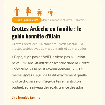
👨‍👩‍👧‍👦
Guide Famille 2026
Même les ados vont kiffer — promis
Grottes Ardèche en famille : le
guide honnête d'Alain
Grotte Forestière · Salamandre · Aven Marzal — 3
grottes testées avec de vrais enfants et de vrais ados
« Papa, si y'a pas de WiFi je viens pas. » — Mon
neveu, 13 ans,
avant
de descendre dans la Grotte
Forestière. « On peut revenir demain ? » — Le
même,
après
. Ce guide te dit exactement quelle
grotte choisir selon l'âge de tes enfants, ton
budget, et le niveau de récalcitrance des ados.
Lire le guide famille →