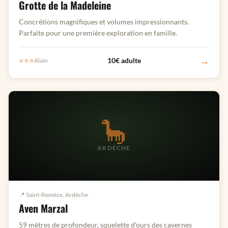
Grotte de la Madeleine
Concrétions magnifiques et volumes impressionnants.
Parfaite pour une première exploration en famille.
→
⭐⭐⭐
10€ adulte
Alain
🦕
ARDÈCHE
📍 Saint-Remèze, Ardèche
Aven Marzal
59 mètres de profondeur, squelette d'ours des cavernes