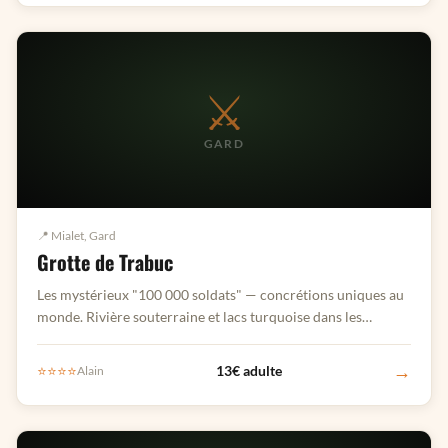
⚔️
GARD
📍 Mialet, Gard
Grotte de Trabuc
Les mystérieux "100 000 soldats" — concrétions uniques au
monde. Rivière souterraine et lacs turquoise dans les
Cévennes.
→
⭐⭐⭐⭐
13€ adulte
Alain