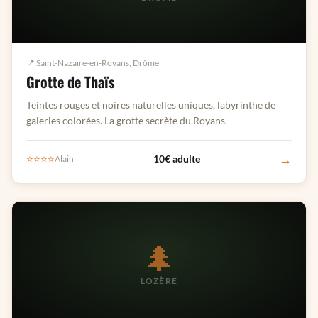
📍 Saint-Nazaire-en-Royans, Drôme
Grotte de Thaïs
Teintes rouges et noires naturelles uniques, labyrinthe de
galeries colorées. La grotte secrète du Royans.
→
⭐⭐⭐⭐
10€ adulte
Alain
🌲
LOZÈRE