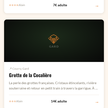
→
⭐⭐⭐⭐
7€ adulte
Alain
💎
GARD
📍 Courry, Gard
Grotte de la Cocalière
La perle des grottes françaises. Cristaux étincelants, rivière
souterraine et retour en petit train à travers la garrigue. À 45
min de l'Ardèche.
→
⭐⭐⭐
14€ adulte
Alain