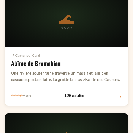
🌊
GARD
📍 Camprieu, Gard
Abîme de Bramabiau
Une rivière souterraine traverse un massif et jaillit en
cascade spectaculaire. La grotte la plus vivante des Causses.
→
⭐⭐⭐⭐
12€ adulte
Alain