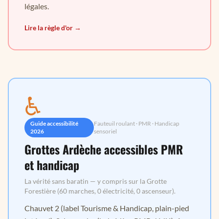
légales.
Lire la règle d'or →
♿
Guide accessibilité
Fauteuil roulant · PMR · Handicap
2026
sensoriel
Grottes Ardèche accessibles PMR
et handicap
La vérité sans baratin — y compris sur la Grotte
Forestière (60 marches, 0 électricité, 0 ascenseur).
Chauvet 2 (label Tourisme & Handicap, plain-pied