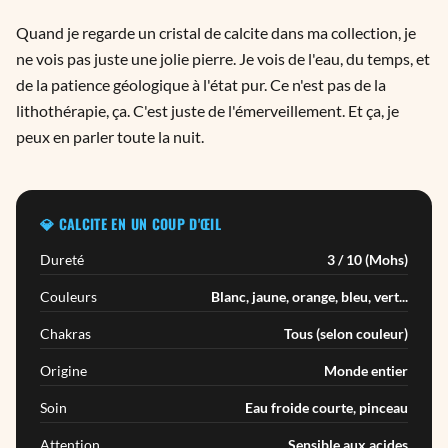
Quand je regarde un cristal de calcite dans ma collection, je
ne vois pas juste une jolie pierre. Je vois de l'eau, du temps, et
de la patience géologique à l'état pur. Ce n'est pas de la
lithothérapie, ça. C'est juste de l'émerveillement. Et ça, je
peux en parler toute la nuit.
💎 CALCITE EN UN COUP D'ŒIL
Dureté
3 / 10 (Mohs)
Couleurs
Blanc, jaune, orange, bleu, vert...
Chakras
Tous (selon couleur)
Origine
Monde entier
Soin
Eau froide courte, pinceau
Attention
Sensible aux acides