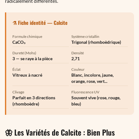
radicalement différentes.
⚗️ Fiche identité — Calcite
Formule chimique
Système cristallin
CaCO₃
Trigonal (rhomboèdrique)
Dureté (Mohs)
Densité
3 — se raye à la pièce
2,71
Éclat
Couleur
Vitreux à nacré
Blanc, incolore, jaune,
orange, rose, vert...
Clivage
Fluorescence UV
Parfait en 3 directions
Souvent vive (rose, rouge,
(rhomboèdre)
bleu)
🦋 Les Variétés de Calcite : Bien Plus