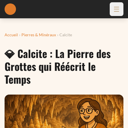
☰
🔦
Accueil
›
Pierres & Minéraux
›
Calcite
💎 Calcite : La Pierre des
Grottes qui Réécrit le
Temps