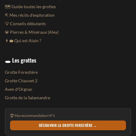
🗺️ Guide toutes les grottes
⛏️ Mes récits d'exploration
💡 Conseils débutants
💎 Pierres & Minéraux (Alex)
👨‍💼 Qui est Alain ?
🕳️ Les grottes
Grotte Forestière
Grotte Chauvet 2
Aven d'Orgnac
Grotte de la Salamandre
🏆 Ma recommandation N°1
DÉCOUVRIR LA GROTTE FORESTIÈRE →