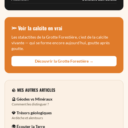
🔦 Voir la calcite en vrai
Les stalactites de la Grotte Forestière, c'est de la calcite
vivante — qui se forme encore aujourd'hui, goutte après
goutte.
Découvrir la Grotte Forestière →
🪨 MES AUTRES ARTICLES
🔮 Géodes vs Minéraux
Comment les distinguer ?
💎 Trésors géologiques
Ardèche et alentours
🌍 Écouter la Terre